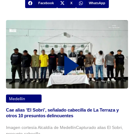
Facebook
X
WhatsApp
Medellín
Cae alias ‘El Sobri’, señalado cabecilla de La Terraza y
otros 10 presuntos delincuentes
Imagen cortesía Alcaldía de MedellínCapturado alias El Sobri,
presunto cabecilla