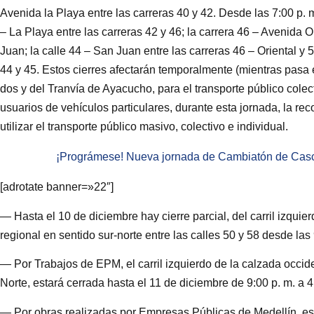
Avenida la Playa entre las carreras 40 y 42. Desde las 7:00 p. m
– La Playa entre las carreras 42 y 46; la carrera 46 – Avenida O
Juan; la calle 44 – San Juan entre las carreras 46 – Oriental y 
44 y 45. Estos cierres afectarán temporalmente (mientras pasa el
dos y del Tranvía de Ayacucho, para el transporte público colect
usuarios de vehículos particulares, durante esta jornada, la rec
utilizar el transporte público masivo, colectivo e individual.
¡Prográmese! Nueva jornada de Cambiatón de Casc
[adrotate banner=»22″]
— Hasta el 10 de diciembre hay cierre parcial, del carril izquie
regional en sentido sur-norte entre las calles 50 y 58 desde las 
— Por Trabajos de EPM, el carril izquierdo de la calzada occid
Norte, estará cerrada hasta el 11 de diciembre de 9:00 p. m. a 4
— Por obras realizadas por Empresas Públicas de Medellín, est