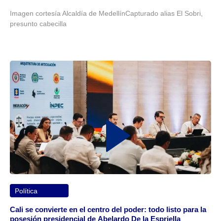
Imagen cortesía Alcaldía de MedellínCapturado alias El Sobri,
presunto cabecilla
Política
Cali se convierte en el centro del poder: todo listo para la
posesión presidencial de Abelardo De la Espriella