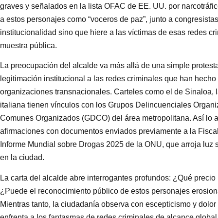
graves y señalados en la lista OFAC de EE. UU. por narcotráfi
a estos personajes como “voceros de paz”, junto a congresistas y
institucionalidad sino que hiere a las víctimas de esas redes c
muestra pública.
La preocupación del alcalde va más allá de una simple protesta 
legitimación institucional a las redes criminales que han hecho
organizaciones transnacionales. Carteles como el de Sinaloa, 
italiana tienen vínculos con los Grupos Delincuenciales Orga
Comunes Organizados (GDCO) del área metropolitana. Así lo ad
afirmaciones con documentos enviados previamente a la Fiscalí
Informe Mundial sobre Drogas 2025 de la ONU, que arroja luz s
en la ciudad.
La carta del alcalde abre interrogantes profundos: ¿Qué precio
¿Puede el reconocimiento público de estos personajes erosionar 
Mientras tanto, la ciudadanía observa con escepticismo y dolo
enfrenta a los fantasmas de redes criminales de alcance global