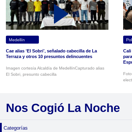
Medellín
Pol
Cae alias ‘El Sobri’, señalado cabecilla de La
Cali
Terraza y otros 10 presuntos delincuentes
para
Espr
Imagen cortesía Alcaldía de MedellínCapturado alias
Foto
El Sobri, presunto cabecilla
elec
Nos Cogió La Noche
Categorías