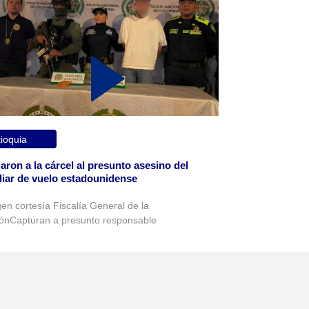
ioquia
aron a la cárcel al presunto asesino del
liar de vuelo estadounidense
en cortesía Fiscalía General de la
ónCapturan a presunto responsable