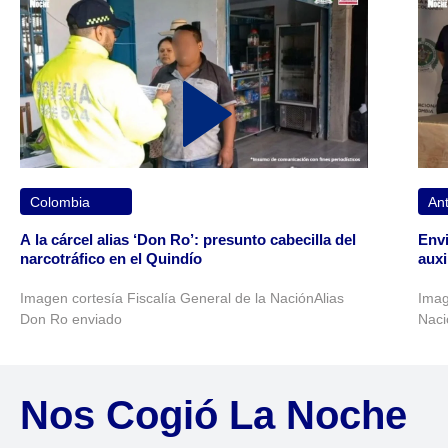
Colombia
Ant
A la cárcel alias ‘Don Ro’: presunto cabecilla del
Envi
narcotráfico en el Quindío
auxi
Imagen cortesía Fiscalía General de la NaciónAlias
Imag
Don Ro enviado
Naci
Nos Cogió La Noche