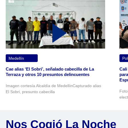
Medellín
Pol
Cae alias ‘El Sobri’, señalado cabecilla de La
Cali
Terraza y otros 10 presuntos delincuentes
para
Espr
Imagen cortesía Alcaldía de MedellínCapturado alias
Foto
El Sobri, presunto cabecilla
elec
Nos Cogió La Noche