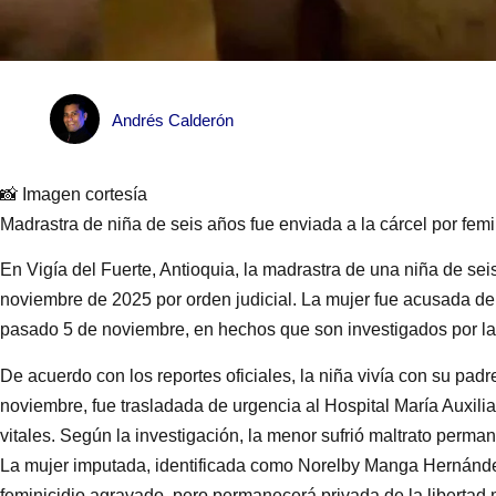
Andrés Calderón
📸 Imagen cortesía
Madrastra de niña de seis años fue enviada a la cárcel por femi
En Vigía del Fuerte, Antioquia, la madrastra de una niña de sei
noviembre de 2025 por orden judicial. La mujer fue acusada de 
pasado 5 de noviembre, en hechos que son investigados por la 
De acuerdo con los reportes oficiales, la niña vivía con su padr
noviembre, fue trasladada de urgencia al Hospital María Auxili
vitales. Según la investigación, la menor sufrió maltrato perma
La mujer imputada, identificada como Norelby Manga Hernández
feminicidio agravado, pero permanecerá privada de la libertad 