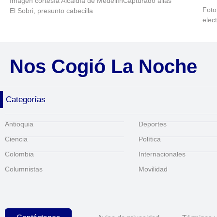
Imagen cortesía Alcaldía de MedellínCapturado alias
Foto
El Sobri, presunto cabecilla
elec
Nos Cogió La Noche
Categorías
Antioquia
Deportes
Ciencia
Política
Colombia
Internacionales
Columnistas
Movilidad