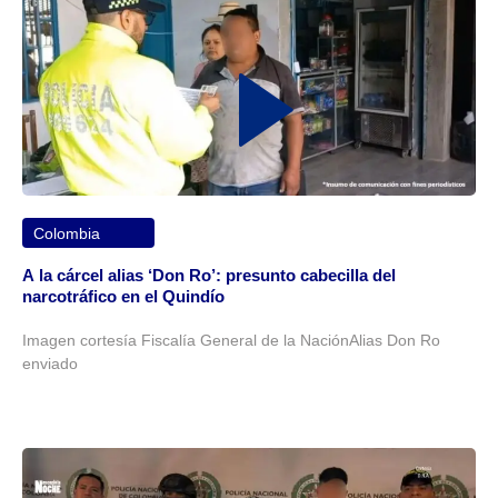
Colombia
A la cárcel alias ‘Don Ro’: presunto cabecilla del
narcotráfico en el Quindío
Imagen cortesía Fiscalía General de la NaciónAlias Don Ro
enviado