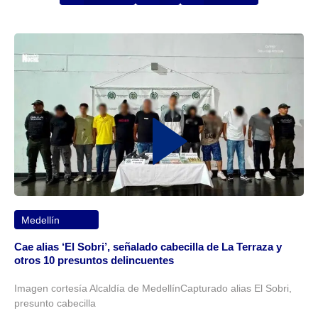
Medellín
Cae alias ‘El Sobri’, señalado cabecilla de La Terraza y
otros 10 presuntos delincuentes
Imagen cortesía Alcaldía de MedellínCapturado alias El Sobri,
presunto cabecilla