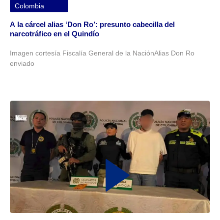
Colombia
A la cárcel alias ‘Don Ro’: presunto cabecilla del
narcotráfico en el Quindío
Imagen cortesía Fiscalía General de la NaciónAlias Don Ro
enviado