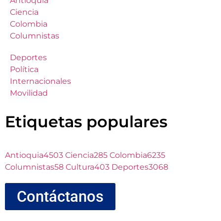
Antioquia
Ciencia
Colombia
Columnistas
Deportes
Política
Internacionales
Movilidad
Etiquetas populares
Antioquia
4503
Ciencia
285
Colombia
6235
Columnistas
58
Cultura
403
Deportes
3068
Contáctanos