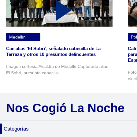
Medellín
Pol
Cae alias ‘El Sobri’, señalado cabecilla de La
Cali
Terraza y otros 10 presuntos delincuentes
para
Espr
Imagen cortesía Alcaldía de MedellínCapturado alias
Foto
El Sobri, presunto cabecilla
elec
Nos Cogió La Noche
Categorías