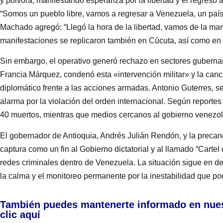
y pólvora, manifestando esperanza por la libertad y el regreso 
“Somos un pueblo libre, vamos a regresar a Venezuela, un país 
Machado agregó: “Llegó la hora de la libertad, vamos de la mano
manifestaciones se replicaron también en Cúcuta, así como en 
Sin embargo, el operativo generó rechazo en sectores guberna
Francia Márquez, condenó esta «intervención militar» y la canc
diplomático frente a las acciones armadas. Antonio Guterres, s
alarma por la violación del orden internacional. Según reportes
40 muertos, mientras que medios cercanos al gobierno venezola
El gobernador de Antioquia, Andrés Julián Rendón, y la precan
captura como un fin al Gobierno dictatorial y al llamado “Cartel
redes criminales dentro de Venezuela. La situación sigue en de
la calma y el monitoreo permanente por la inestabilidad que po
También puedes mantenerte informado en nue
clic aquí