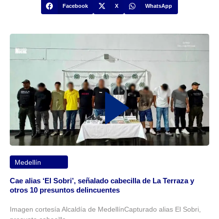
Facebook
X
WhatsApp
Medellín
Cae alias ‘El Sobri’, señalado cabecilla de La Terraza y
otros 10 presuntos delincuentes
Imagen cortesía Alcaldía de MedellínCapturado alias El Sobri,