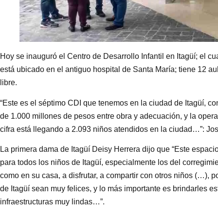
Hoy se inauguró el Centro de Desarrollo Infantil en Itagüí; el c
está ubicado en el antiguo hospital de Santa María; tiene 12 aul
libre.
“Este es el séptimo CDI que tenemos en la ciudad de Itagüí, c
de 1.000 millones de pesos entre obra y adecuación, y la oper
cifra está llegando a 2.093 niños atendidos en la ciudad…”: Jo
La primera dama de Itagüí Deisy Herrera dijo que “Este espacio
para todos los niños de Itagüí, especialmente los del corregimi
como en su casa, a disfrutar, a compartir con otros niños (…),
de Itagüí sean muy felices, y lo más importante es brindarles 
infraestructuras muy lindas…”.