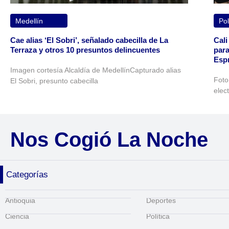
Medellín
Pol
Cae alias ‘El Sobri’, señalado cabecilla de La
Cali
Terraza y otros 10 presuntos delincuentes
para
Espr
Imagen cortesía Alcaldía de MedellínCapturado alias
Foto
El Sobri, presunto cabecilla
elec
Nos Cogió La Noche
Categorías
Antioquia
Deportes
Ciencia
Política