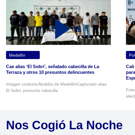
Medellín
Pol
Cae alias ‘El Sobri’, señalado cabecilla de La
Cali
Terraza y otros 10 presuntos delincuentes
para
Espr
Imagen cortesía Alcaldía de MedellínCapturado alias
Foto
El Sobri, presunto cabecilla
elec
Nos Cogió La Noche