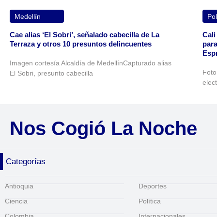
Medellín
Pol
Cae alias ‘El Sobri’, señalado cabecilla de La
Cali
Terraza y otros 10 presuntos delincuentes
para
Espr
Imagen cortesía Alcaldía de MedellínCapturado alias
Foto
El Sobri, presunto cabecilla
elec
Nos Cogió La Noche
Categorías
Antioquia
Deportes
Ciencia
Política
Colombia
Internacionales