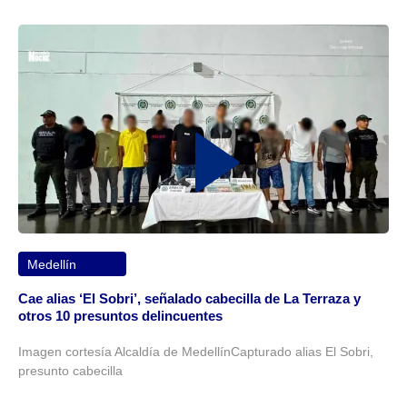
Medellín
Cae alias ‘El Sobri’, señalado cabecilla de La Terraza y
otros 10 presuntos delincuentes
Imagen cortesía Alcaldía de MedellínCapturado alias El Sobri,
presunto cabecilla