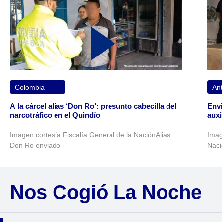
Colombia
Ant
A la cárcel alias ‘Don Ro’: presunto cabecilla del
Envi
narcotráfico en el Quindío
auxi
Imagen cortesía Fiscalía General de la NaciónAlias
Imag
Don Ro enviado
Naci
Nos Cogió La Noche