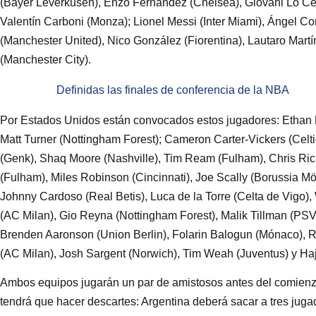
(Bayer Leverkusen), Enzo Fernández (Chelsea), Giovani Lo Cel
Valentín Carboni (Monza); Lionel Messi (Inter Miami), Ángel Co
(Manchester United), Nico González (Fiorentina), Lautaro Martín
(Manchester City).
Definidas las finales de conferencia de la NBA
Por Estados Unidos están convocados estos jugadores: Ethan H
Matt Turner (Nottingham Forest); Cameron Carter-Vickers (Celti
(Genk), Shaq Moore (Nashville), Tim Ream (Fulham), Chris Ric
(Fulham), Miles Robinson (Cincinnati), Joe Scally (Borussia 
Johnny Cardoso (Real Betis), Luca de la Torre (Celta de Vigo
(AC Milan), Gio Reyna (Nottingham Forest), Malik Tillman (PS
Brenden Aaronson (Union Berlin), Folarin Balogun (Mónaco), R
(AC Milan), Josh Sargent (Norwich), Tim Weah (Juventus) y Haj
Ambos equipos jugarán un par de amistosos antes del comienz
tendrá que hacer descartes: Argentina deberá sacar a tres jugad