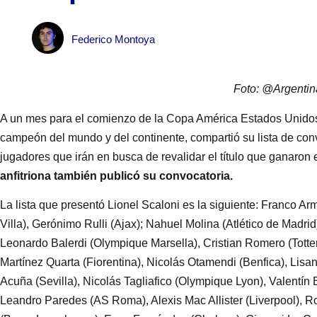
Federico Montoya
Foto: @Argentin
A un mes para el comienzo de la Copa América Estados Unidos 
campeón del mundo y del continente, compartió su lista de con
jugadores que irán en busca de revalidar el título que ganaron 
anfitriona también publicó su convocatoria.
La lista que presentó Lionel Scaloni es la siguiente: Franco Ar
Villa), Gerónimo Rulli (Ajax); Nahuel Molina (Atlético de Madri
Leonardo Balerdi (Olympique Marsella), Cristian Romero (Tott
Martínez Quarta (Fiorentina), Nicolás Otamendi (Benfica), Lis
Acuña (Sevilla), Nicolás Tagliafico (Olympique Lyon), Valentín 
Leandro Paredes (AS Roma), Alexis Mac Allister (Liverpool), Ro