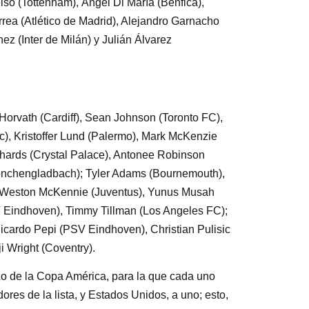
so (Tottenham), Ángel Di María (Benfica),
rrea (Atlético de Madrid), Alejandro Garnacho
ez (Inter de Milán) y Julián Álvarez
orvath (Cardiff), Sean Johnson (Toronto FC),
c), Kristoffer Lund (Palermo), Mark McKenzie
hards (Crystal Palace), Antonee Robinson
Mönchengladbach); Tyler Adams (Bournemouth),
), Weston McKennie (Juventus), Yunus Musah
V Eindhoven), Timmy Tillman (Los Angeles FC);
icardo Pepi (PSV Eindhoven), Christian Pulisic
i Wright (Coventry).
o de la Copa América, para la que cada uno
ores de la lista, y Estados Unidos, a uno; esto,