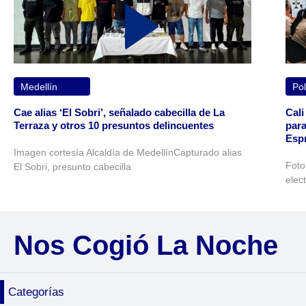
Medellín
Pol
Cae alias ‘El Sobri’, señalado cabecilla de La
Cali
Terraza y otros 10 presuntos delincuentes
para
Espr
Imagen cortesía Alcaldía de MedellínCapturado alias
Foto
El Sobri, presunto cabecilla
elec
Nos Cogió La Noche
Categorías