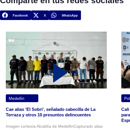
Comparte en tus redes sociales
Facebook
X
WhatsApp
Medellín
Pol
Cae alias ‘El Sobri’, señalado cabecilla de La
Cali
Terraza y otros 10 presuntos delincuentes
para
Espr
Imagen cortesía Alcaldía de MedellínCapturado alias