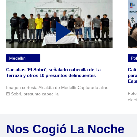
Medellín
Pol
Cae alias ‘El Sobri’, señalado cabecilla de La
Cali
Terraza y otros 10 presuntos delincuentes
para
Espr
Imagen cortesía Alcaldía de MedellínCapturado alias
Foto
El Sobri, presunto cabecilla
elec
Nos Cogió La Noche