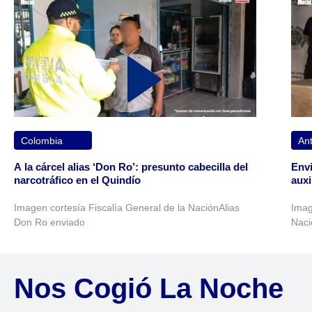
Colombia
Ant
A la cárcel alias ‘Don Ro’: presunto cabecilla del
Envi
narcotráfico en el Quindío
auxi
Imagen cortesía Fiscalía General de la NaciónAlias
Imag
Don Ro enviado
Naci
Nos Cogió La Noche