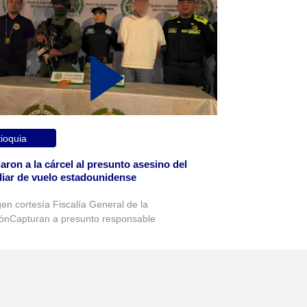
ioquia
aron a la cárcel al presunto asesino del
liar de vuelo estadounidense
en cortesía Fiscalía General de la
ónCapturan a presunto responsable