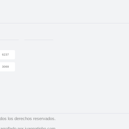
6237
3069
dos los derechos reservados.
arrollado por juanpatinho.com