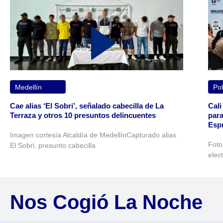
Medellín
Pol
Cae alias ‘El Sobri’, señalado cabecilla de La
Cali
Terraza y otros 10 presuntos delincuentes
para
Espr
Imagen cortesía Alcaldía de MedellínCapturado alias
Foto
El Sobri, presunto cabecilla
elec
Nos Cogió La Noche