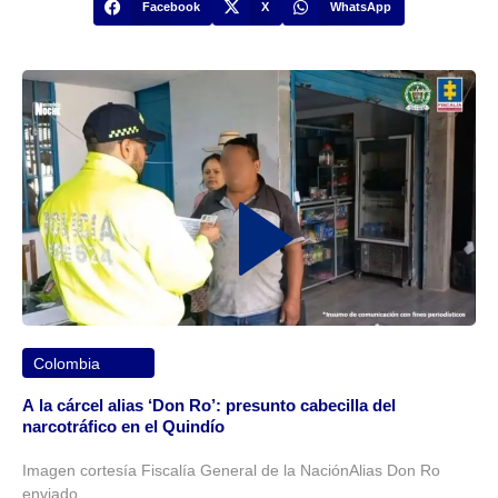
Facebook
X
WhatsApp
Colombia
A la cárcel alias ‘Don Ro’: presunto cabecilla del
narcotráfico en el Quindío
Imagen cortesía Fiscalía General de la NaciónAlias Don Ro
enviado