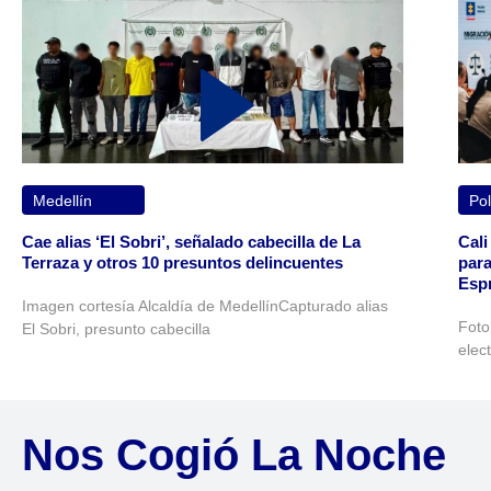
Medellín
Pol
Cae alias ‘El Sobri’, señalado cabecilla de La
Cali
Terraza y otros 10 presuntos delincuentes
para
Espr
Imagen cortesía Alcaldía de MedellínCapturado alias
Foto
El Sobri, presunto cabecilla
elec
Nos Cogió La Noche