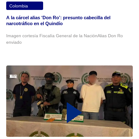
Colombia
A la cárcel alias ‘Don Ro’: presunto cabecilla del
narcotráfico en el Quindío
Imagen cortesía Fiscalía General de la NaciónAlias Don Ro
enviado