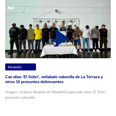
Medellín
Cae alias ‘El Sobri’, señalado cabecilla de La Terraza y
otros 10 presuntos delincuentes
Imagen cortesía Alcaldía de MedellínCapturado alias El Sobri,
presunto cabecilla