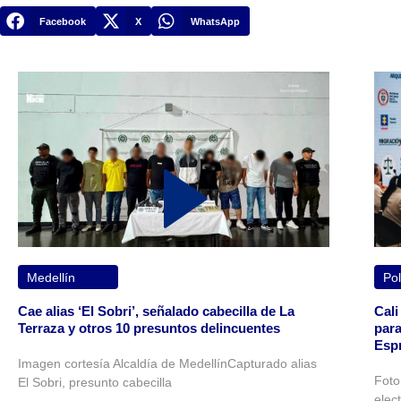
Facebook
X
WhatsApp
Medellín
Pol
Cae alias ‘El Sobri’, señalado cabecilla de La
Cali
Terraza y otros 10 presuntos delincuentes
para
Espr
Imagen cortesía Alcaldía de MedellínCapturado alias
Foto
El Sobri, presunto cabecilla
elec