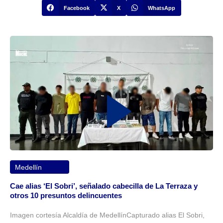
Facebook
X
WhatsApp
Medellín
Cae alias ‘El Sobri’, señalado cabecilla de La Terraza y
otros 10 presuntos delincuentes
Imagen cortesía Alcaldía de MedellínCapturado alias El Sobri,