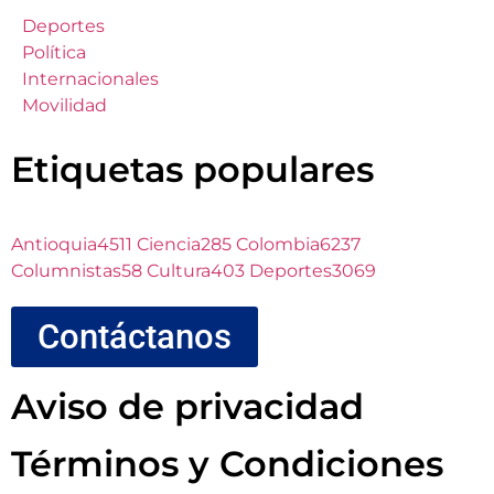
Deportes
Política
Internacionales
Movilidad
Etiquetas populares
Antioquia
4511
Ciencia
285
Colombia
6237
Columnistas
58
Cultura
403
Deportes
3069
Contáctanos
Aviso de privacidad
Términos y Condiciones