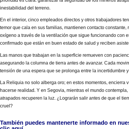
prioridad es clara: garantizar la seguridad de los mineros atrap
inestabilidad del terreno.
En el interior, cinco empleados directos y otros trabajadores te
temor que cala en sus familias, mantienen contacto constante, 
oxígeno a través de la ventilación que sigue funcionando con 
confirmado que están en buen estado de salud y reciben asisten
Las manos que trabajan en la superficie remueven con paciencia
asegurando la columna de tierra antes de avanzar. Cada movimi
tensión de una espera que se prolonga entre la incertidumbre y
La Reliquia no solo alberga oro; en estos momentos, encierra 
hacerse realidad. Y en Segovia, mientras el mundo contempla, se
atrapados recuperen la luz. ¿Lograrán salir antes de que el ti
cruel?
También puedes mantenerte informado en nue
clic aquí