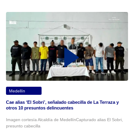
Medellín
Cae alias ‘El Sobri’, señalado cabecilla de La Terraza y
otros 10 presuntos delincuentes
Imagen cortesía Alcaldía de MedellínCapturado alias El Sobri,
presunto cabecilla