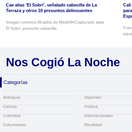
Cae alias ‘El Sobri’, señalado cabecilla de La
Cali
Terraza y otros 10 presuntos delincuentes
para
Espr
Imagen cortesía Alcaldía de MedellínCapturado alias
Foto
El Sobri, presunto cabecilla
elec
Nos Cogió La Noche
Categorías
Antioquia
Deportes
Ciencia
Política
Colombia
Internacionales
Columnistas
Movilidad