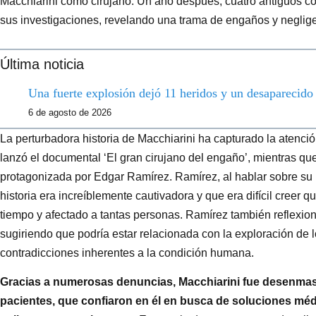
Macchiarini como cirujano. Un año después, cuatro antiguos col
sus investigaciones, revelando una trama de engaños y neglig
Última noticia
Una fuerte explosión dejó 11 heridos y un desaparecid
6 de agosto de 2026
La perturbadora historia de Macchiarini ha capturado la atenci
lanzó el documental ‘El gran cirujano del engaño’, mientras qu
protagonizada por Edgar Ramírez. Ramírez, al hablar sobre su 
historia era increíblemente cautivadora y que era difícil creer
tiempo y afectado a tantas personas. Ramírez también reflexion
sugiriendo que podría estar relacionada con la exploración de l
contradicciones inherentes a la condición humana.
Gracias a numerosas denuncias, Macchiarini fue desenmasca
pacientes, que confiaron en él en busca de soluciones méd