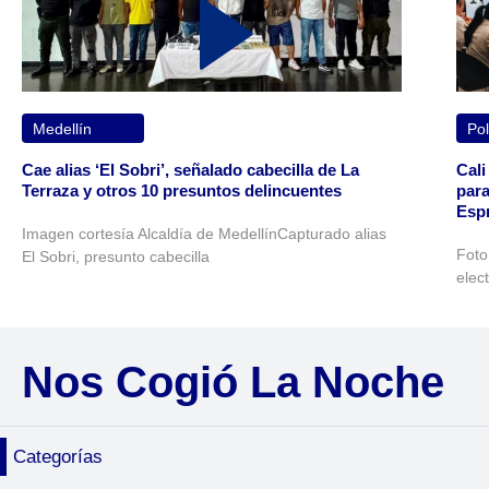
Medellín
Pol
Cae alias ‘El Sobri’, señalado cabecilla de La
Cali
Terraza y otros 10 presuntos delincuentes
para
Espr
Imagen cortesía Alcaldía de MedellínCapturado alias
Foto
El Sobri, presunto cabecilla
elec
Nos Cogió La Noche
Categorías