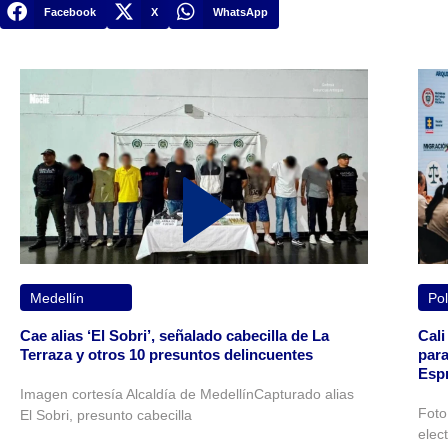
Facebook
X
WhatsApp
Medellín
Pol
Cae alias ‘El Sobri’, señalado cabecilla de La
Cali
Terraza y otros 10 presuntos delincuentes
para
Espr
Imagen cortesía Alcaldía de MedellínCapturado alias
Foto
El Sobri, presunto cabecilla
elec