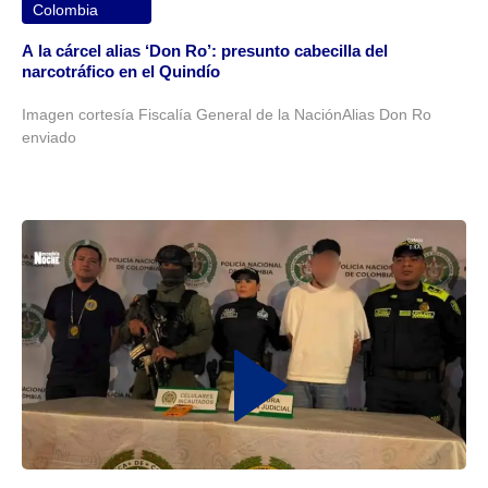
Colombia
A la cárcel alias ‘Don Ro’: presunto cabecilla del
narcotráfico en el Quindío
Imagen cortesía Fiscalía General de la NaciónAlias Don Ro
enviado