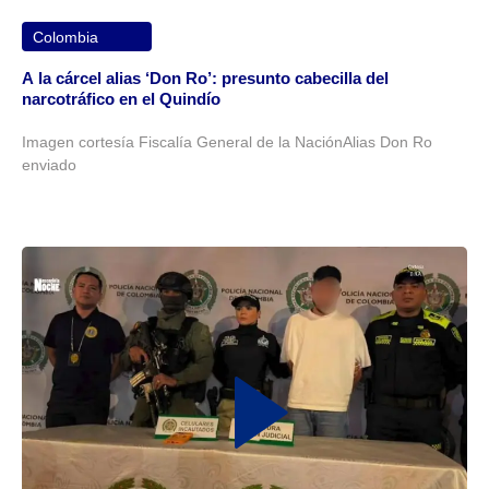
Colombia
A la cárcel alias ‘Don Ro’: presunto cabecilla del
narcotráfico en el Quindío
Imagen cortesía Fiscalía General de la NaciónAlias Don Ro
enviado