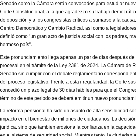
Senado como la Cámara serán convocados para estudiar nuevam
Corte Constitucional, a la que agradezco su trabajo democráti
de oposición y a los congresistas críticos a sumarse a la causa
Centro Democrático y Cambio Radical, así como a legisladores
definió como “un gran acto de justicia social con los padres, m
hermoso país”.
Este pronunciamiento llega apenas un par de días después de q
procesal en el trámite de la Ley 2381 de 2024. La Cámara de R
Senado sin cumplir con el debate reglamentario correspondient
del proceso legislativo. Frente a esta irregularidad, la Corte su
concedió un plazo legal de 30 días hábiles para que el Congre
término de este período se deberá emitir un nuevo pronunciamie
La reforma pensional ha sido un asunto de alta sensibilidad soc
impacto en el bienestar de millones de ciudadanos. La decisión
jurídica, sino que también erosiona la confianza en la capacida
en el sistema de seguridad social. Mientras tanto, la ciudadan