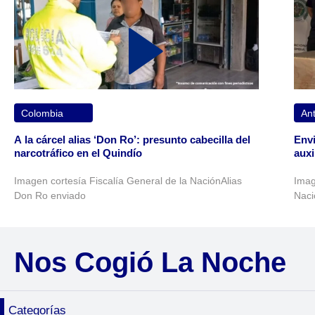
Colombia
Ant
A la cárcel alias ‘Don Ro’: presunto cabecilla del
Envi
narcotráfico en el Quindío
auxi
Imagen cortesía Fiscalía General de la NaciónAlias
Imag
Don Ro enviado
Naci
Nos Cogió La Noche
Categorías