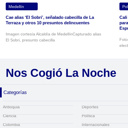
Medellín
Pol
Cae alias ‘El Sobri’, señalado cabecilla de La
Cali
Terraza y otros 10 presuntos delincuentes
para
Espr
Imagen cortesía Alcaldía de MedellínCapturado alias
Foto
El Sobri, presunto cabecilla
elec
Nos Cogió La Noche
Categorías
Antioquia
Deportes
Ciencia
Política
Colombia
Internacionales