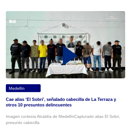
Medellín
Cae alias ‘El Sobri’, señalado cabecilla de La Terraza y
otros 10 presuntos delincuentes
Imagen cortesía Alcaldía de MedellínCapturado alias El Sobri,
presunto cabecilla