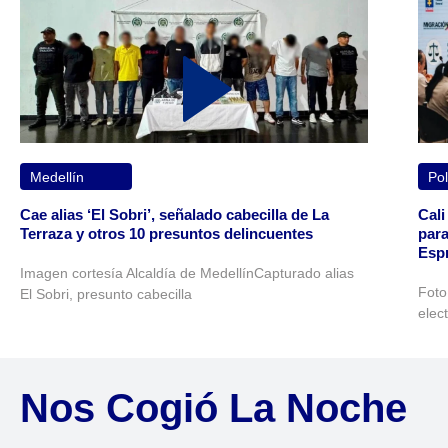
Medellín
Pol
Cae alias ‘El Sobri’, señalado cabecilla de La
Cali
Terraza y otros 10 presuntos delincuentes
para
Espr
Imagen cortesía Alcaldía de MedellínCapturado alias
Foto
El Sobri, presunto cabecilla
elec
Nos Cogió La Noche