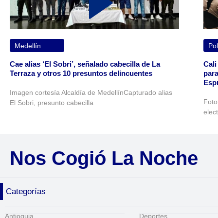
Medellín
Pol
Cae alias ‘El Sobri’, señalado cabecilla de La
Cali
Terraza y otros 10 presuntos delincuentes
para
Espr
Imagen cortesía Alcaldía de MedellínCapturado alias
Foto
El Sobri, presunto cabecilla
elec
Nos Cogió La Noche
Categorías
Antioquia
Deportes