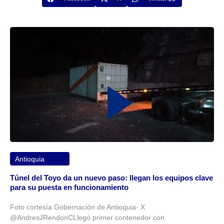
Antioquia
Túnel del Toyo da un nuevo paso: llegan los equipos clave
para su puesta en funcionamiento
Foto cortesía Gobernación de Antioquia- X
@AndresJRendonCLlegó primer contenedor con