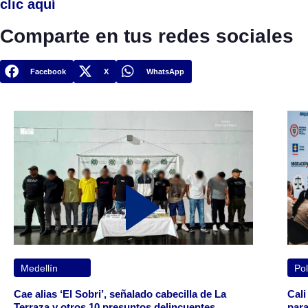
clic aquí
Comparte en tus redes sociales
Facebook
X
WhatsApp
Medellín
Pol
Cae alias ‘El Sobri’, señalado cabecilla de La
Cali
Terraza y otros 10 presuntos delincuentes
para