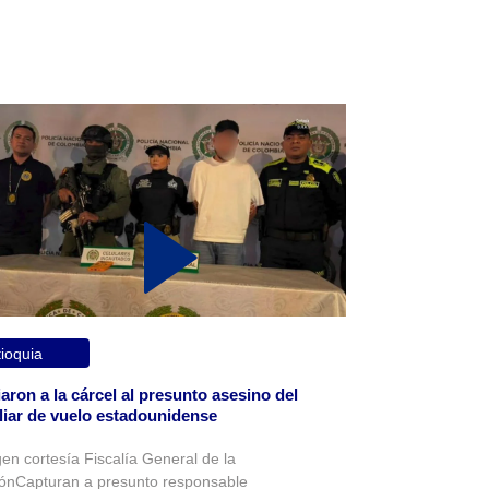
ioquia
aron a la cárcel al presunto asesino del
liar de vuelo estadounidense
en cortesía Fiscalía General de la
ónCapturan a presunto responsable