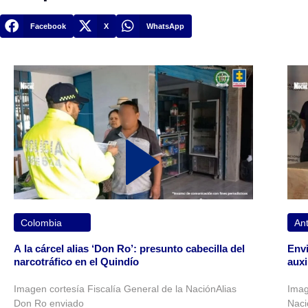
Facebook
X
WhatsApp
Colombia
Ant
A la cárcel alias ‘Don Ro’: presunto cabecilla del
Envi
narcotráfico en el Quindío
auxi
Imagen cortesía Fiscalía General de la NaciónAlias
Imag
Don Ro enviado
Naci