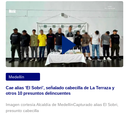
Medellín
Cae alias ‘El Sobri’, señalado cabecilla de La Terraza y
otros 10 presuntos delincuentes
Imagen cortesía Alcaldía de MedellínCapturado alias El Sobri,
presunto cabecilla